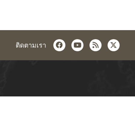
facebook
youtube
rss
twitter
ติดตามเรา