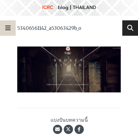
53406561142_a53063429b_o
แบ่งปันบทความนี้