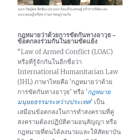
นนร.วิชญ์พล จิตชินะกุล นนร.ร้อย ธีระเศรษฐ์ มริวราปริพัต และ
นนร.ทฤษฎี ศรีสุข ถ่ายภาพหมู่ร่วมกัน
กฎหมายว่าด้วยการขัดกันทางอาวุธ –
ข้อตกลงร่วมกันในยามขัดแย้ง
“Law of Armed Conflict (LOAC)
หรือที่รู้จักกันในอีกชื่อว่า
International Humanitarian Law
(IHL) ภาษาไทยคือ ‘กฎหมายว่าด้วย
การขัดกันทางอาวุธ’ หรือ ‘
กฎหมาย
มนุษยธรรมระหว่างประเทศ
’ เป็น
เสมือนข้อตกลงในการทำสงครามที่คู่
สงครามต้องปฏิบัติตามอนุสัญญา หรือ
กฎหมายที่ตนได้ลงนามและให้สัตยาบัน