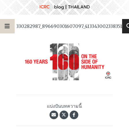
330282987_896690301607097_41334300233835146
แบ่งปันบทความนี้