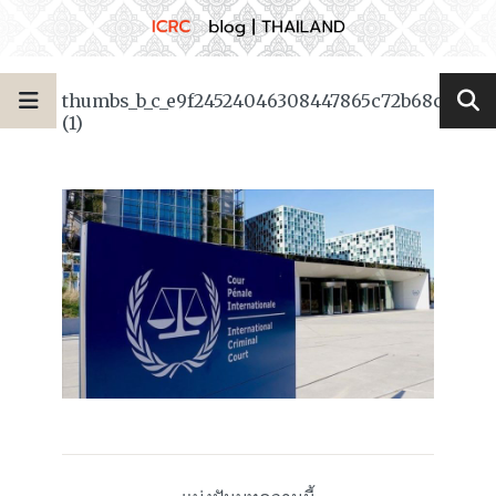
thumbs_b_c_e9f24524046308447865c72b68c3e60b
(1)