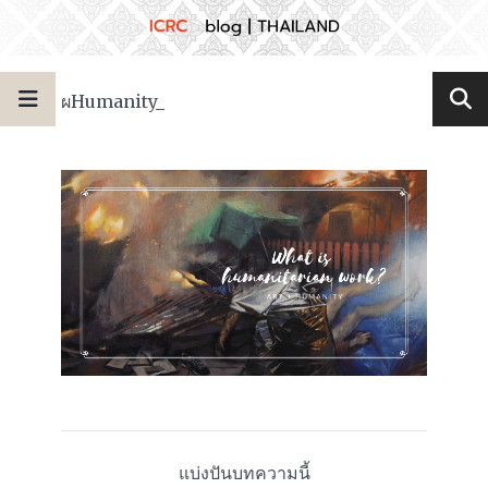
ผHumanity_
แบ่งปันบทความนี้