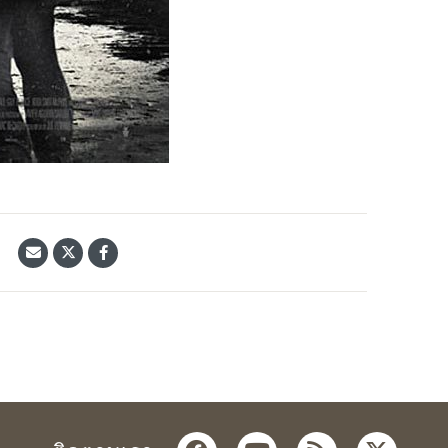
้
facebook
youtube
rss
twitter