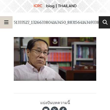
51333527_1326633804143450_8831564143493382144_
แบ่งปันบทความนี้