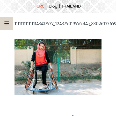
1111111111111143417537_1243750195765145_830261336