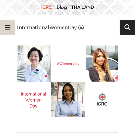
InternationalWomenDay (4)