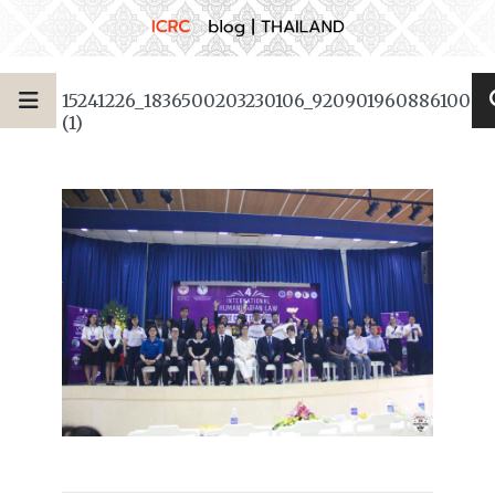
15241226_1836500203230106_92090196088610088
(1)