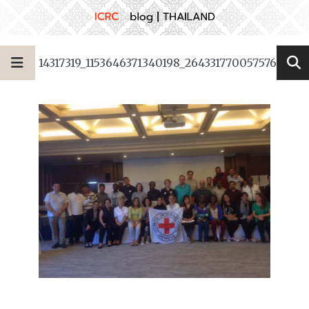
14317319_1153646371340198_2643317700575766347_