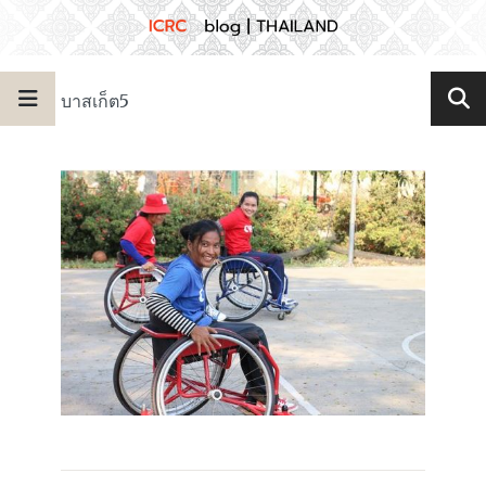
บาสเก็ต5