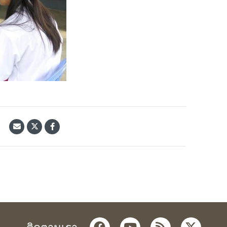
้
facebook
youtube
rss
twitter