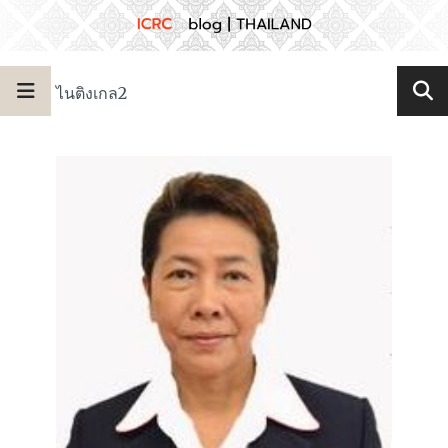
ไนติงเกล2