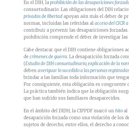
En el DIH, la
prohibición de las desapariciones forzad
consuetudinario. Las obligaciones del DIH relaci
privadas de libertad
apoyan aún más el deber de pre
normas, incluidas las referidas al
acceso del CICR a
contribuir a prevenir las desapariciones forzadas.
prohibición comprende el deber de investigar las
Cabe destacar que el DIH contiene obligaciones ac
de
crímenes de guerra
. La desaparición forzada co
(
Estudio de DIH consuetudinario, explicación de la no
deben
averiguar lo sucedido a las personas registrad
brindar a las familias toda información que tengan
Por consiguiente, esta obligación es congruente c
La práctica también indica que la obligación surge
que han sufrido sus familiares desaparecidos.
En el ámbito del DIDH, la CIPPDF marcó un
hito
al 
desaparición forzada como una violación de los d
sujetos de derecho, entre ellos, el derecho a conoc