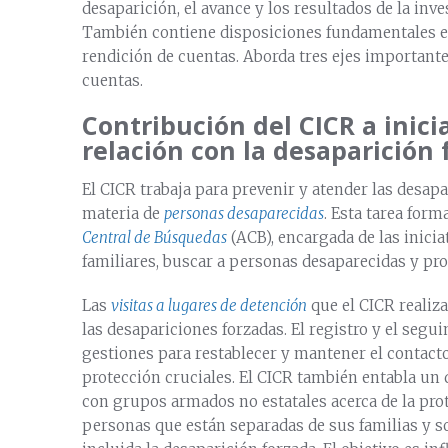
desaparición, el avance y los resultados de la inv
También contiene disposiciones fundamentales e
rendición de cuentas. Aborda tres ejes importante
cuentas.
Contribución del CICR a inic
relación con la desaparición 
El CICR trabaja para prevenir y atender las desap
materia de
personas desaparecidas
. Esta tarea for
Central de Búsquedas
(ACB), encargada de las inicia
familiares, buscar a personas desaparecidas y prot
Las
visitas a lugares de detención
que el CICR realiz
las desapariciones forzadas. El registro y el segui
gestiones para restablecer y mantener el contacto
protección cruciales. El CICR también entabla un d
con grupos armados no estatales acerca de la prot
personas que están separadas de sus familias y so