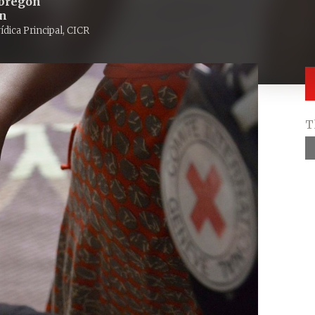
bregón
en
ídica Principal, CICR
T