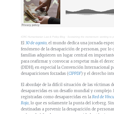
ICRC Humanitarian Law & Policy Blog
·
Sustaining the momentum: working to 
El
30 de agosto
, el mundo dedica una jornada especi
fenómeno de la desaparición de personas, por lo q
familias adquieren un lugar central en important
para reafirmar y convocar a respetar más el der
(DIDH), en especial la Convención Internacional p
desapariciones forzadas (
CIPPDF
) y el derecho in
El abordaje de la difícil situación de las víctimas
desaparecidas es un desafío mundial y complejo. 
registradas como desaparecidas en la
Red de Víncu
Roja
, lo que es solamente la punta del iceberg. S
destinadas a prevenir la desaparición de persona