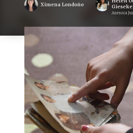
Helen O
Ximena Londoño
Giesek
Asesora Jur