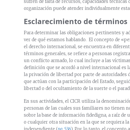
sufren de falta de recursos, capacidades técnicas
organización puede atender individualmente esta
Esclarecimiento de términos
Para determinar las obligaciones pertinentes y 
ver de qué estamos hablando. El concepto de «per
el derecho internacional, se encuentra en diferen
términos generales, se refiere a personas regist
un conflicto armado, lo cual incluye a las víctima
definición que se acordó a nivel internacional es 
la privación de libertad por parte de autoridades
que actúan con la participación del Estado, seguid
libertad o del ocultamiento de la suerte o el para
En sus actividades, el CICR utiliza la denominaci
personas de las cuales sus familiares no tienen n
sobre la base de información fidedigna, a raíz de 
o cualquier otra situación en la que se requiera la
independiente (
pg.
536
). Por lo tanto, el concepto