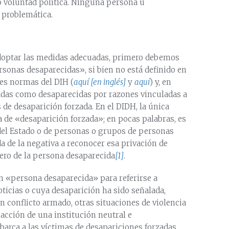
 o voluntad política. Ninguna persona u
 problemática.
adoptar las medidas adecuadas, primero debemos
sonas desaparecidas», si bien no está definido en
tes normas del DIH (
aquí [en inglés]
y
aquí
) y, en
radas como desaparecidas por razones vinculadas a
s de desaparición forzada. En el DIDH, la única
la de «desaparición forzada»; en pocas palabras, es
 del Estado o de personas o grupos de personas
a de la negativa a reconocer esa privación de
dero de la persona desaparecida
[1]
.
ón «persona desaparecida» para referirse a
oticias o cuya desaparición ha sido señalada,
un conflicto armado, otras situaciones de violencia
 acción de una institución neutral e
 abarca a las víctimas de desapariciones forzadas.