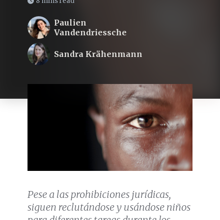
8 mins read
Paulien
Vandendriessche
Sandra Krähenmann
Pese a las prohibiciones jurídicas,
siguen reclutándose y usándose niños
para diferentes tareas durante los