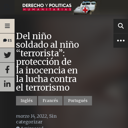
Del niño
ES
soldado al niño
“terrorista”:
protección de
la inocencia en
la lucha contra
el terrorismo
Inglés
Francés
Portugués
marzo 14, 2022
,
Sin
categorizar