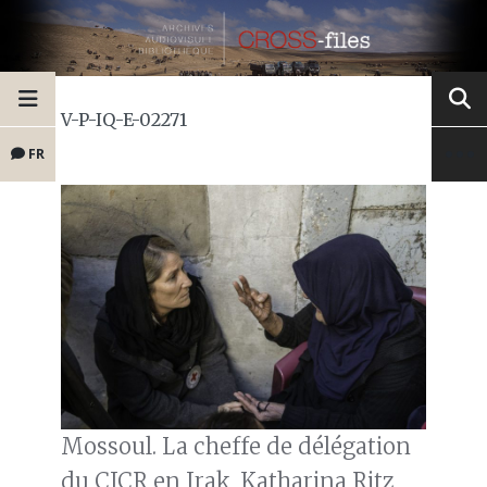
V-P-IQ-E-02271
FR
Mossoul. La cheffe de délégation
du CICR en Irak, Katharina Ritz,