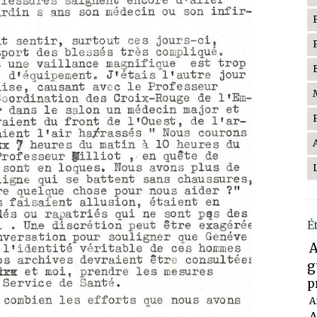
É
A
g
p
A
A