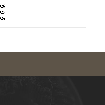
026
025
024