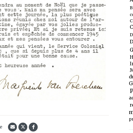
B
c
C
C
D
D
G
H
I
M
d
G
P
a
r
m
p
le