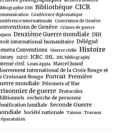
archives sonores
CICR
Bibliothèque
ibliographie DIH
ommunication
Conférence diplomatique
onférence internationale
Convention de Genève
onventions de Genève
Crimes de guerre
Deuxième Guerre mondiale
DIH
ejavu
Délégué
roit international humanitaire
Histoire
eneva Conventions
Guerre civile
ICRC
istory
IHL
IAD17
IHL bibliography
nterné civil
Marcel Junod
Louis Appia
ouvement international de la Croix-Rouge et
Portrait
Première
u Croissant-Rouge
uerre mondiale
Prisoners of War
risonnier de guerre
Protocoles
dditionnels
recherche de personne
Seconde Guerre
éunification familiale
ondiale
Société nationale
Travaux
Taiwan
réparatoires