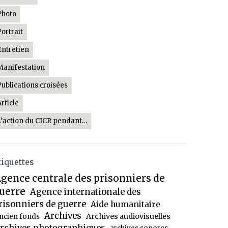
Photo
Portrait
Entretien
Manifestation
Publications croisées
Article
L’action du CICR pendant…
tiquettes
gence centrale des prisonniers de
uerre
Agence internationale des
risonniers de guerre
Aide humanitaire
Archives
Archives audiovisuelles
ncien fonds
rchives photographiques