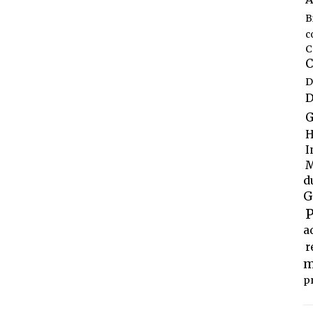
B
c
C
C
D
D
G
H
I
M
d
G
P
a
r
m
p