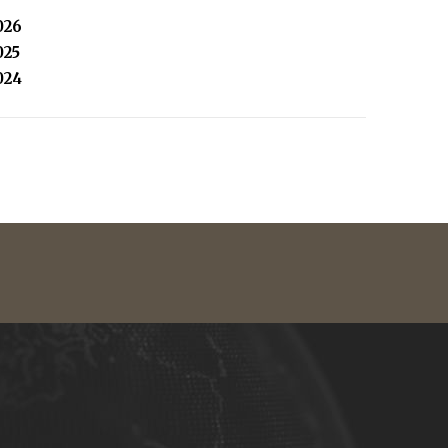
026
025
024