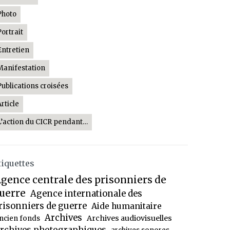
Photo
Portrait
Entretien
Manifestation
Publications croisées
Article
L’action du CICR pendant…
tiquettes
gence centrale des prisonniers de
uerre
Agence internationale des
risonniers de guerre
Aide humanitaire
Archives
Archives audiovisuelles
ncien fonds
rchives photographiques