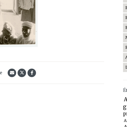
le
É
A
g
p
A
A