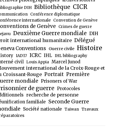
archives sonores
CICR
Bibliothèque
ibliographie DIH
ommunication
Conférence diplomatique
onférence internationale
Convention de Genève
onventions de Genève
Crimes de guerre
Deuxième Guerre mondiale
DIH
ejavu
Délégué
roit international humanitaire
Histoire
eneva Conventions
Guerre civile
ICRC
istory
IHL
IAD17
IHL bibliography
nterné civil
Marcel Junod
Louis Appia
ouvement international de la Croix-Rouge et
Portrait
Première
u Croissant-Rouge
uerre mondiale
Prisoners of War
risonnier de guerre
Protocoles
dditionnels
recherche de personne
Seconde Guerre
éunification familiale
ondiale
Société nationale
Travaux
Taiwan
réparatoires