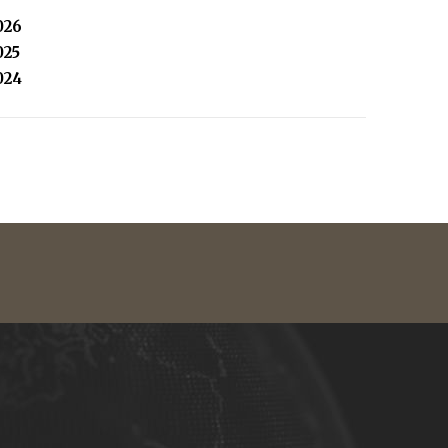
026
025
024