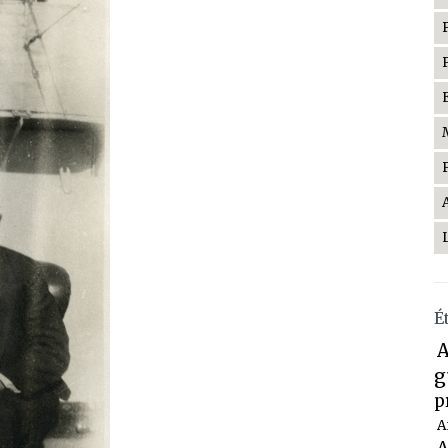
É
A
g
p
A
A