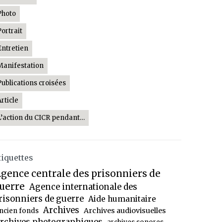
Photo
Portrait
Entretien
Manifestation
Publications croisées
Article
L’action du CICR pendant…
tiquettes
gence centrale des prisonniers de
uerre
Agence internationale des
risonniers de guerre
Aide humanitaire
Archives
Archives audiovisuelles
ncien fonds
rchives photographiques