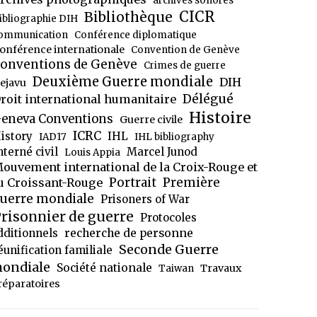
archives sonores
CICR
Bibliothèque
ibliographie DIH
ommunication
Conférence diplomatique
onférence internationale
Convention de Genève
onventions de Genève
Crimes de guerre
Deuxième Guerre mondiale
DIH
ejavu
Délégué
roit international humanitaire
Histoire
eneva Conventions
Guerre civile
ICRC
istory
IHL
IAD17
IHL bibliography
nterné civil
Marcel Junod
Louis Appia
ouvement international de la Croix-Rouge et
Portrait
Première
u Croissant-Rouge
uerre mondiale
Prisoners of War
risonnier de guerre
Protocoles
dditionnels
recherche de personne
Seconde Guerre
éunification familiale
ondiale
Société nationale
Travaux
Taiwan
réparatoires