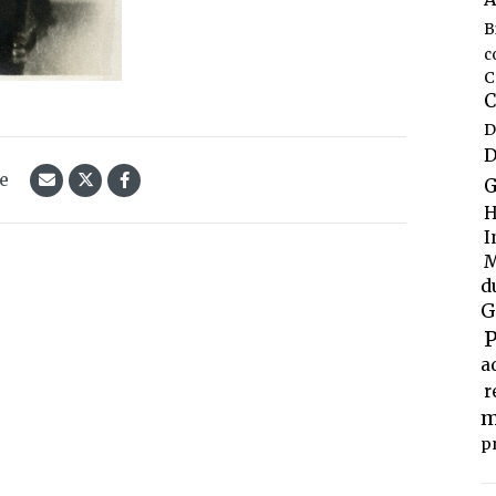
B
c
C
C
D
D
le
G
H
I
M
d
G
P
a
r
m
p