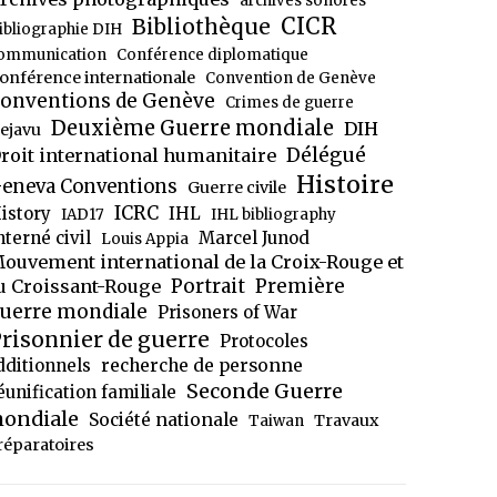
archives sonores
CICR
Bibliothèque
ibliographie DIH
ommunication
Conférence diplomatique
onférence internationale
Convention de Genève
onventions de Genève
Crimes de guerre
Deuxième Guerre mondiale
DIH
ejavu
Délégué
roit international humanitaire
Histoire
eneva Conventions
Guerre civile
ICRC
istory
IHL
IAD17
IHL bibliography
nterné civil
Marcel Junod
Louis Appia
ouvement international de la Croix-Rouge et
Portrait
Première
u Croissant-Rouge
uerre mondiale
Prisoners of War
risonnier de guerre
Protocoles
dditionnels
recherche de personne
Seconde Guerre
éunification familiale
ondiale
Société nationale
Travaux
Taiwan
réparatoires