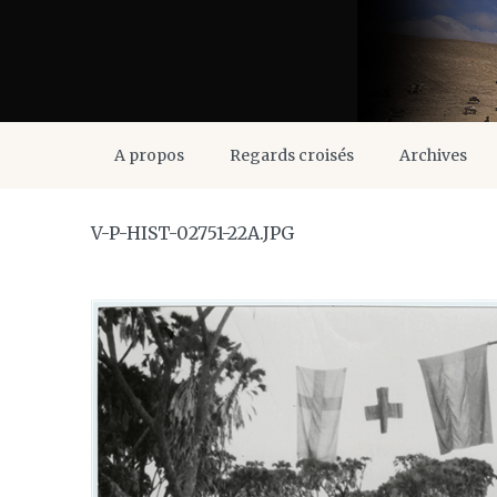
A propos
Regards croisés
Archives
V-P-HIST-02751-22A.JPG