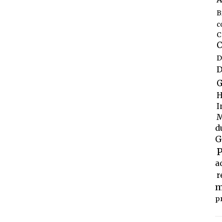
B
c
C
C
D
D
G
H
I
M
d
G
P
a
r
m
p