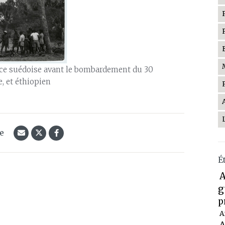
nce suédoise avant le bombardement du 30
, et éthiopien
le
É
A
g
p
A
A