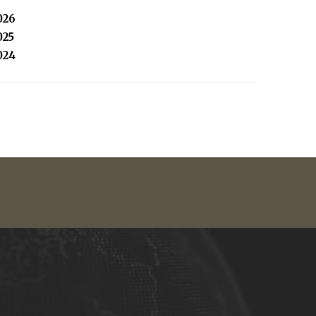
026
025
024