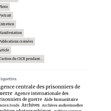
Photo
Portrait
Entretien
Manifestation
Publications croisées
Article
L’action du CICR pendant…
tiquettes
gence centrale des prisonniers de
uerre
Agence internationale des
risonniers de guerre
Aide humanitaire
Archives
Archives audiovisuelles
ncien fonds
rchives photographiques