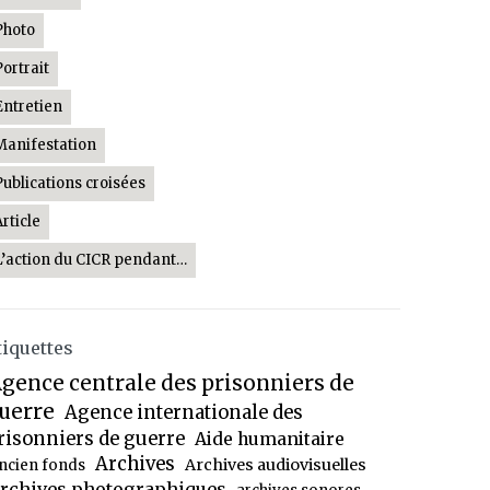
Photo
Portrait
Entretien
Manifestation
Publications croisées
Article
L’action du CICR pendant…
tiquettes
gence centrale des prisonniers de
uerre
Agence internationale des
risonniers de guerre
Aide humanitaire
Archives
Archives audiovisuelles
ncien fonds
rchives photographiques