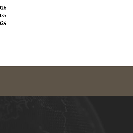
026
025
024