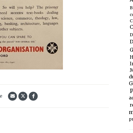
B
c
C
C
D
D
G
H
I
M
d
G
P
le
a
r
m
p