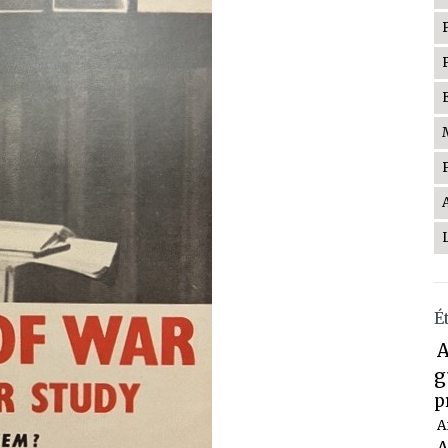
É
A
g
p
A
A