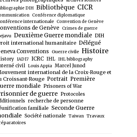
archives sonores
CICR
Bibliothèque
ibliographie DIH
ommunication
Conférence diplomatique
onférence internationale
Convention de Genève
onventions de Genève
Crimes de guerre
Deuxième Guerre mondiale
DIH
ejavu
Délégué
roit international humanitaire
Histoire
eneva Conventions
Guerre civile
ICRC
istory
IHL
IAD17
IHL bibliography
nterné civil
Marcel Junod
Louis Appia
ouvement international de la Croix-Rouge et
Portrait
Première
u Croissant-Rouge
uerre mondiale
Prisoners of War
risonnier de guerre
Protocoles
dditionnels
recherche de personne
Seconde Guerre
éunification familiale
ondiale
Société nationale
Travaux
Taiwan
réparatoires