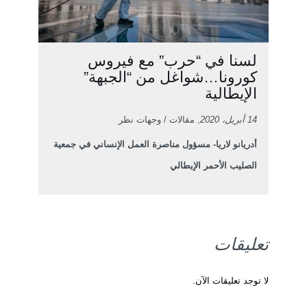
لسنا في “حرب” مع فيروس
كورونا…شواغل من “الجبهة”
الإيطالية
14 أبريل، 2020
, مقالات / وجهات نظر
أدريانو لاريا- مسؤول مناصرة العمل الإنساني في جمعية
الصليب الأحمر الإيطالي
تعليقات
لا توجد تعليقات الآن.