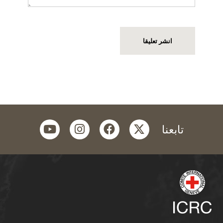
youtube
instagram
facebook
twitter
تابعنا