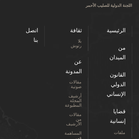
اللجنة الدولية للصليب الأحمر
الرئيسية
ثقافة
اتصل
بنا
بلا
رتوش
من
الميدان
عن
المدونة
القانون
مقالات
الدولي
صوتية
الإنساني
أرشيف
المجلة
المطبوعة
قضايا
مقالات
من
إنسانية
الأرشيف
ملفات
المساهمة
في