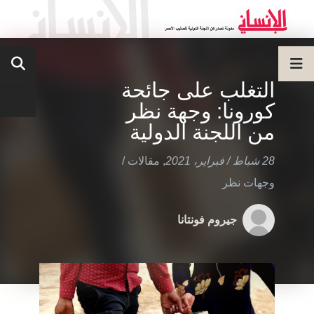
التغلب على جائحة
كورونا: وجهة نظر
من اللجنة الدولية
28 شباط / فبراير، 2021
,
مقالات
/
وجهات نظر
جيروم فونتانا