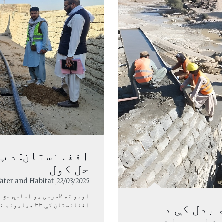
افغانستان: د ټ
حل کول
, Climate Change / Water and Habitat
22/03/2025
اوبو ته لاسرسی یو اساسي حق 
افغانستان کې ۳۳ میلیونه خلک کافي ...
بدل کې د