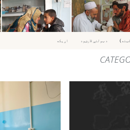
د ټولنې لارښود
اړیکه
CATEG