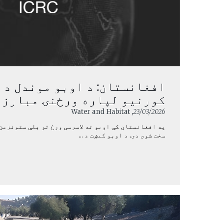
افغانستان: د اوبو موندل د 
کورنیو لپاره ورځنۍ مبارزه
, Water and Habitat
23/03/2026
په افغانستان کې اوبو ته لاسرسی ورځ تر بلې ستونزمن
سخت شوی دی. د اوبو کمښت د ...