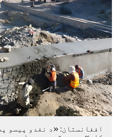
افغانستان: «د نغدو پیسو په 