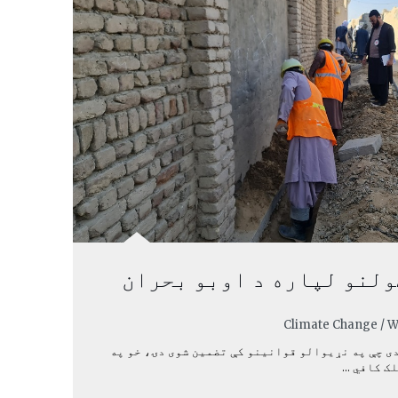
ولنو لپاره د اوبو بحران
دی چې په نړیوالو قوانینو کې تضمین شوی دۍ، خو په