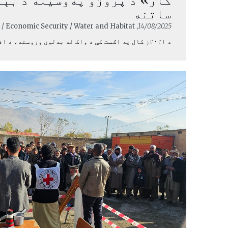
کار» د پروژو په‌وسیله د بې
ساتنه
, Climate Change / Economic Security / Water and Habitat
14/08/2025
د ۲۰۲۱ز کال په اګست کې د واک له بدلون وروسته، د افغانستان خلک له ...