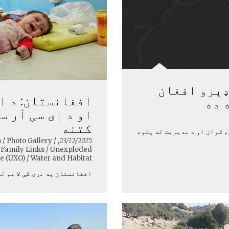
ډېرو افغان
افغانستان: د ا
 ده
او د ای سی آر س
کتنه
، ګران او د مدیریت له پلوه
 / Photo Gallery /
23/12/2025
g Family Links / Unexploded
 (UXO) / Water and Habitat
افغانستان په نړۍ کې لا هم له