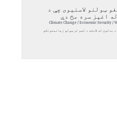
و ټولنو لاسنیوی چې د
ه اغېز سره مخ دي
 بدلون له لامله د لسو تر ټولو زیانمنونکو