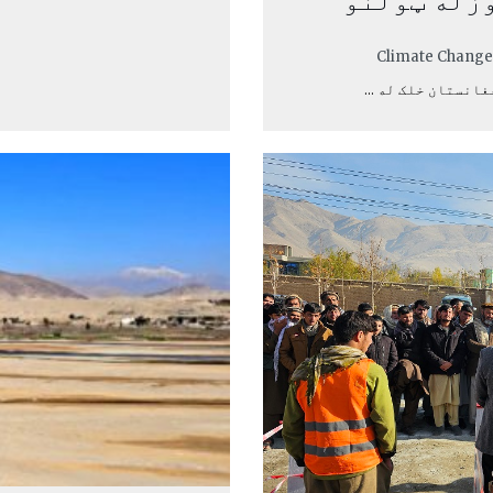
وزله ټولنو