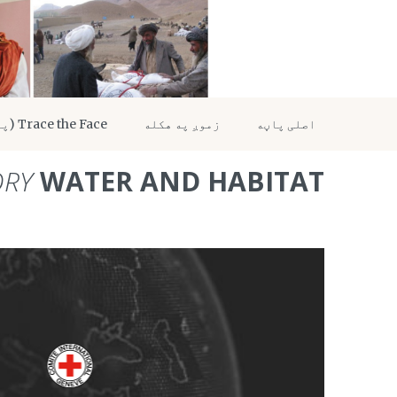
اصلی پاڼه
زموږ په هکله
Trace the Face (پلټنه)
ORY
WATER AND HABITAT