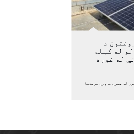
وغتون د
لو له کبله
ې له غوره
ون له غیرې باورې برېښنا