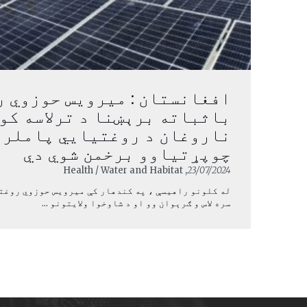
افغانستان : میرویس حوزوي ر
باثباته برېښنا د ترلاسه کو
ناروغان د روغتیايي پاملرن
چوپړتیاوو برخمن شوي دي
, Health / Water and Habitat
23/07/2024
له کلونو راهیسې ، په کندهار کې میرویس حوزوي روغت
سره لاس و ګرېوان وو او د شاوخوا ولایتونو ...