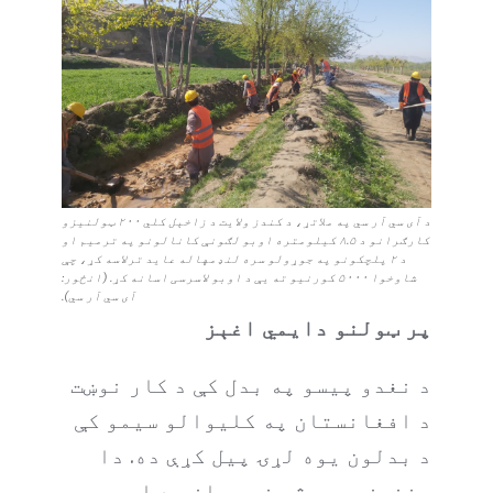
د آی سي آر سي په ملاتړ، د کندز ولایت د زاخېل کلي ۲۰۰ ټولنیزو
کارګرانو د ۸.۵ کیلومتره اوبو لګونې کانالونو په ترمیم او
د ۲ پلچکونو په جوړولو سره لنډمهاله عاید ترلاسه کړ، چې
شاوخوا ۵۰۰۰ کورنیو ته یې د اوبو لاسرسی اسانه کړ. (انځور:
آی سي آر سي).
پر ټولنو دایمي اغېز
د نغدو پیسو په بدل کې د کار نوښت
د افغانستان په کلیوالو سیمو کې
د بدلون یوه لړۍ پیل کړې ده. دا
رغنیزې پروژې نه یوازې د اوبو