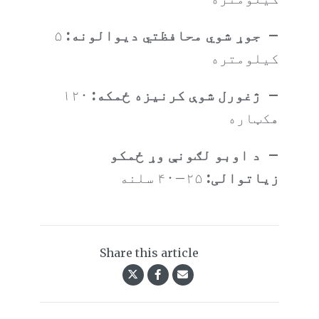
– جوړ شوي محافظتي دیوالونه:
۵
کیلومتره
– ژغورل شوې کرنیزه ځمکه:
۱۲۰
هکټاره
– د اوبو لګونې وړ ځمکو
زیاتوالی:
۲۵–۴۰ سلنه
Share this article