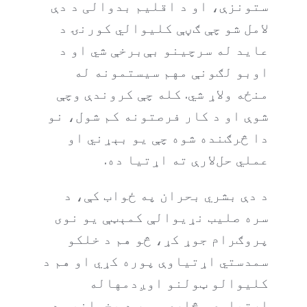
ستونزې، او د اقلیم بدوالی د دې
لامل شو چې ګڼې کلیوالي کورنۍ د
عاید له سرچینو بې‌برخې شي او د
اوبو لګونې مهم سیستمونه له
منځه ولاړ شي. کله چې کروندې وچې
شوې او د کار فرصتونه کم شول، نو
دا څرګنده شوه چې یو بېړني او
عملي حل‌لارې ته اړتیا ده.
د دې بشري بحران په ځواب کې، د
سره صلیب نړیوالې کمېټې یو نوی
پروګرام جوړ کړ، څو هم د خلکو
سمدستي اړتیاوې پوره کړي او هم د
کلیوالو ټولنو اوږدمهاله
اړتیاوې وڅاري. موږ د پخوانیو د