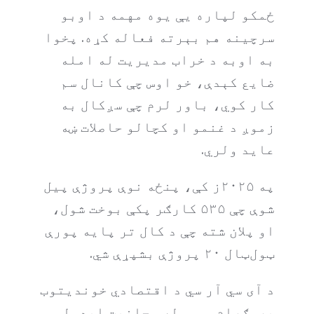
ځمکو لپاره يې یوه مهمه د اوبو
سرچینه هم بېرته فعاله کړه. پخوا
به اوبه د خراب مدیریت له امله
ضایع کېدې، خو اوس چې کانال سم
کار کوي، باور لرم چې سږکال به
زموږ د غنمو او کچالو حاصلات ښه
عاید ولري.
په ۲۰۲۵ز کې، پنځه نوې پروژې پیل
شوې چې ۵۳۵ کارګر پکې بوخت شول،
او پلان شته چې د کال تر پایه پورې
ټول‌ټال ۲۰ پروژې بشپړې شي.
د آی سي آر سي د اقتصادي خوندیتوب
پروګرام مسووله، جانېت ایدولو