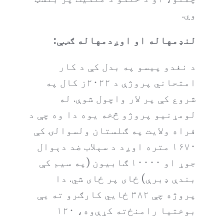
وي.
لنډمهاله او اوږدمهاله ګټې:
د نغدو پیسو په بدل کې د کار
امتحاني پروژې د ۲۰۲۲ز کال په
شروع کې پر لار واچول شوې. له
لومړنیو پروژو څخه یوه دا وه چې د
فراه ولایت په ګلستان ولسوالۍ کې
۱۶۷۰ متره اوږد د سېلاب ضد دېوال
جوړ او ۱۰۰۰۰ ګابيون (په سیم کې
بندې ډبرې) ځای پر ځای شي. دا
پروژه چې ۳۸۲ ځایي کارګرو ته يې
بوختیا رامنځ‌ته کړې‌وه، ۱۲۰