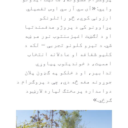
وايي: «آی سي آر سي اوس تفصیلي
ارزونې کوي، څو راتلونکو
پړاوونو کې د پروژو هدفمندتیا
او د لګښت اغېزمنتوب نور هم ښه
شي. د تېرو کلونو تجربې – لکه د
کلیو شفافه او عادلانه انتخاب
اهمیت، د خوندیتوب پیاوړي
تدابیر، او د خلکو په ګډون پلان
جوړونه هغه څه دي، چې د پروګرام د
دوامداره پرمختګ لپاره لارښود
ګرځي.»