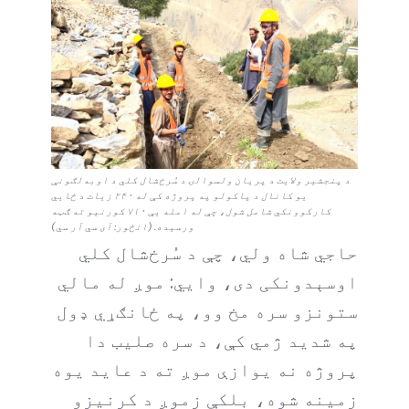
د پنجشیر ولایت د پریان ولسوالۍ د سُرخ‌شال کلي د اوبه‌لګونې
یو کانال د پاکولو په پروژه کې له ۲۴۰ زیات د ځايي
کارکوونکي شامل شول، چې له امله یې ۷۱۰ کورنیو ته ګټه
ورسېده. (انځور: آی سي آر سي)
حاجي شاه ولي، چې د سُرخ‌شال کلي
اوسېدونکی دی، وايي: موږ له مالي
ستونزو سره مخ وو، په ځانګړي ډول
په شدید ژمي کې، د سره صلیب دا
پروژه نه یوازې موږ ته د عاید یوه
زمینه شوه، بلکې زموږ د کرنیزو