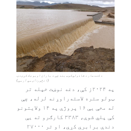
د کندهار د شاه‌ولي‌کوټ بند چې د باران اوبو ډک کړی‌دی.
(انځور: آی سي آر سي)
په ۲۰۲۴ز کې، دغه نوښت خپله تر
ټولو ستره لاسته‌راوړنه لرله، چې
له مخې یې ۱۶ پروژې په ۱۴ ولایتونو
کې پلي شوې، ۳۳۸۳ کارګرو ته یې
دندې برابرې کړې، او تر ۲۷۰۰۰