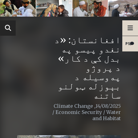
افغانستان: «د
PS
نغدو پیسو په
بدل کې د کار»
د پروژو
په‌وسیله د
بېوزله ټولنو
ساتنه
Climate Change
,
14/08/2025
/
Economic Security
/
Water
and Habitat