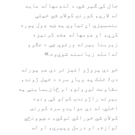
جال کې ګیر شي. د لنډمهاله عاید
له لارې، کورنۍ کولای شي خپلې
بنسټیزې اړتیاوې په ښه ډول پوره
کړي، او هم‌مهاله هغه کرنیزه
زېربنا بېرته ورغوي چې د جګړو
له‌امله زیانمنه شوې‌وه.»
خو دې پروژو اغېز تر دې هم پورته
دی؛ خلک په ویاړ سره د خپل ژوند،
مقاومت لوړولو، او ځان‌بساینې په
بېرته راژوندۍ کولو کې ونډه
اخلي. له دې عوایدو سره کورنۍ
کولای شي خوراکي توکي، د ښوونځي
لوازم، او درمل وپېري، او له