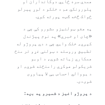
همدې سره ځایي دوکانداران او
پلورونکي هم د خلکو د لوړ پېرلو
ځواک څخه ګټه پورته کوي.
په هغو ټولنیزو مشورو کې چې د
«چای او خبرې» په نوم پېژندل
کېږي، خلک وايي چې د دې پروژو له
تطبیق وروسته د ټولنې غړو تر منځ
همکاري زیاته شوې، د اوبو
شریکولو هوکړې رامنځته شوې، او
د یووالي احساس یې لا پیاوړی
شوی‌دی.
د پروژو اغېز د شمېرو په بڼه: