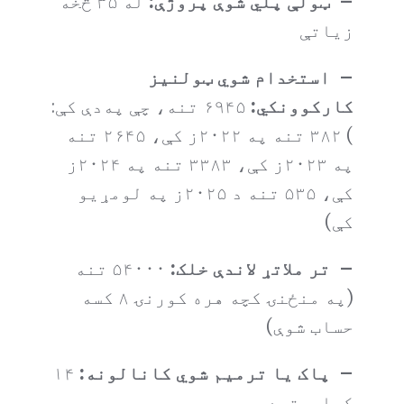
– ټولې پلي شوې پروژې:
له ۳۵ څخه
زیاتې
– استخدام شوي ټولنیز
کارکوونکي:
۶۹۴۵ تنه، چې په‌دې کې:
) ۳۸۲ تنه په ۲۰۲۲ز کې، ۲۶۴۵ تنه
په ۲۰۲۳ز کې، ۳۳۸۳ تنه په ۲۰۲۴ز
کې، ۵۳۵ تنه د ۲۰۲۵ز په لومړیو
کې)
– تر ملاتړ لاندې خلک:
۵۴۰۰۰ تنه
(په منځنۍ کچه هره کورنۍ ۸ کسه
حساب شوې)
– پاک یا ترمیم شوي کانالونه:
۱۴
کیلومتره