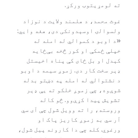
ته لومړیتوب ورکړ.
غوث محمد، د هلمند ولایت د نوزاد
ولسوالۍ اوسېدونکی دی، هغه وايي:
«د اوبو د کموالي له امله له
خپلې ځمکې او کور څخه بې‌ځایه
کېدل او بل ځای کې پناه اخیستل
ډېر سخت کار دی. زموږ سیمه د اوبو
د نشتوالي له امله په دښتو بدله
شوې‌وه، چې زموږ خلکو ته یې ډېر
تشویش پیدا کړې‌وو. څو کاله
وروسته، را ته وویل شول چې آی سي
آر سي به زموږ کاریز پاک او
ورغوي. کله چې دا کارونه پیل شول،