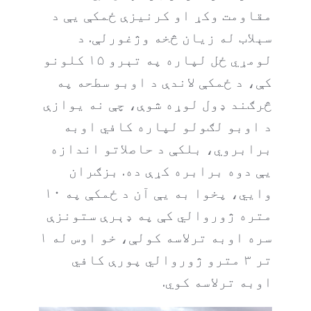
مقاومت وکړ او کرنیزې ځمکې یې د
سېلاب له زیان څخه وژغورلې. د
لومړي ځل لپاره په تېرو ۱۵ کلونو
کې، د ځمکې لاندې د اوبو سطحه په
څرګند ډول لوړه شوې، چې نه یوازې
د اوبو لګولو لپاره کافي اوبه
برابروي، بلکې د حاصلاتو اندازه
یې دوه برابره کړې ده. بزګران
وايي، پخوا به یې آن د ځمکې په ۱۰
متره ژوروالي کې په ډېرې ستونزې
سره اوبه ترلاسه کولې، خو اوس له ۱
تر ۳ مترو ژوروالي پورې کافي
اوبه ترلاسه کوي.