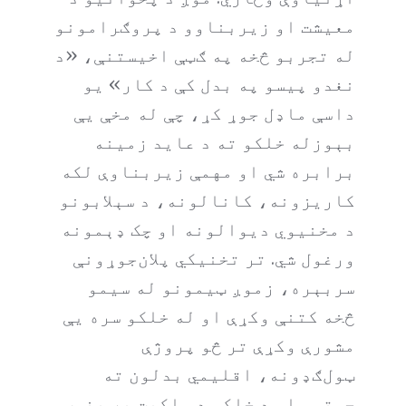
معیشت او زیربناوو د پروګرامونو
له تجربو څخه په ګټې اخیستنې، «د
نغدو پیسو په بدل کې د کار» یو
داسې ماډل جوړ کړ، چې له مخې یې
بېوزله خلکو ته د عاید زمینه
برابره شي او مهمې زیربناوې لکه
کاریزونه، کانالونه، د سېلابونو
د مخنیوي دیوالونه او چک ډېمونه
ورغول شي. تر تخنیکي پلان‌جوړونې
سربېره، زموږ ټیمونو له سیمو
څخه کتنې وکړې او له خلکو سره يې
مشورې وکړې تر څو پروژې
ټول‌ګډونه، اقلیمي بدلون ته
چمتو، او د خلکو د ملکیت پر بنسټ