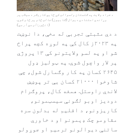
د فراه ولایت په ګلستان ولسوالۍ کې ځايي کاریګر د سېلاب پر
وړاندې استنادي دیوال (ګابیون) جالۍ ځای پر ځای کوي.
(انځور: آی سي آر سي)
د دې مثبتې تجربې له مخې، دا نوښت
په ۲۰۲۳ز کال کې په لوړه کچه پراخ
شو او په لسو ولایتونو کې ۱۳ پروژې
پر لار واچول شوې. په ټولیز ډول
۲۶۴۵ کسان په کار وګمارل شول، چې
شاوخوا ۲۱۰۰۰ کسان یې تر پوښښ
لاندې راوستل. همغه کال، پروګرام
دودیز اوبو لګونې سیسټمونو،
کاریزونو، د اقلیم له بدلون سره
مقاومو چک ډېمونو او د خاورې
ساتنې دیوالونو ترمیم او جوړولو