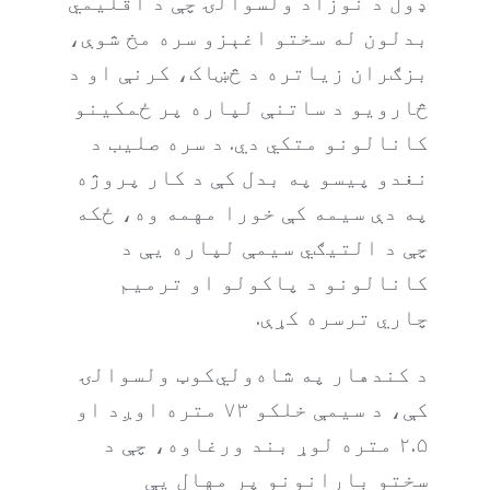
ډول د نوزاد ولسوالۍ چې د اقلیمي
بدلون له سختو اغېزو سره مخ شوې،
بزګران زیاتره د څښاک، کرنې او د
څارویو د ساتنې لپاره پر ځمکینو
کانالونو متکي دي. د سره صلیب د
نغدو پیسو په بدل کې د کار پروژه
په دې سیمه کې خورا مهمه وه، ځکه
چې د التیګي سیمې لپاره یې د
کانالونو د پاکولو او ترمیم
چاري ترسره کړې.
د کندهار په شاه‌ولي‌کوټ ولسوالۍ
کې، د سیمې خلکو ۷۳ متره اوږد او
۲.۵ متره لوړ بند ورغاوه، چې د
سختو بارانونو پر مهال یې