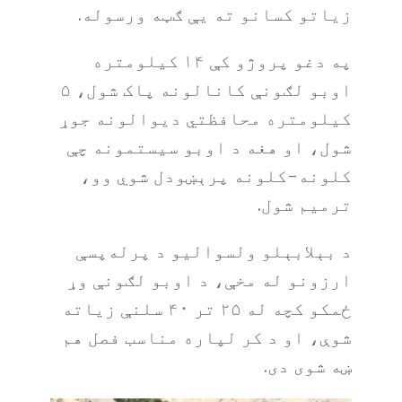
زیاتو کسانو ته یې ګټه ورسوله.
په دغو پروژو کې ۱۴ کیلومتره
اوبو ‌لګونې کانالونه پاک شول، ۵
کیلومتره محافظتي دیوالونه جوړ
شول، او هغه د اوبو سیستمونه چې
کلونه-‌کلونه پرېښودل شوي وو،
ترمیم شول.
د بېلابېلو ولسوالیو د پرله‌پسې
ارزونو له مخې، د اوبو ‌لګونې وړ
ځمکو کچه له ۲۵ تر ۴۰ سلنې زیاته
شوې، او د کر لپاره مناسب فصل هم
ښه شوی دی.