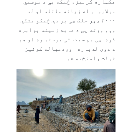
هکټاره کرنیزه ځمکه يې د موسمي
سېلابونو له زیانه ساتله او له
۳۰۰۰ ډېر خلک چې پر دې ځمکو متکي
وو، ورته يې د عاید زمینه برابره
کړه چې هم سمدستې مرسته وه او هم
د دوی له‌پاره اوږدمهاله کرنیز
ثبات رامنځ‌ته شو.