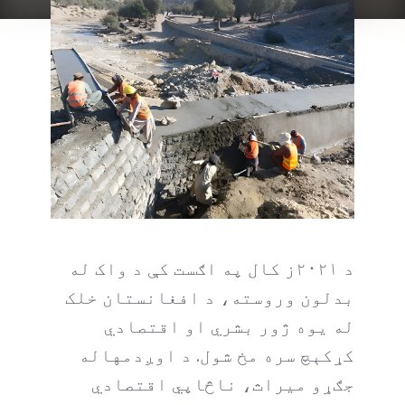
د ۲۰۲۱ز کال په اګست کې د واک له
بدلون وروسته، د افغانستان خلک
له یوه ژور بشري او اقتصادي
کړکېچ سره مخ شول. د اوږدمهاله
جګړو میراث، ناڅاپي اقتصادي