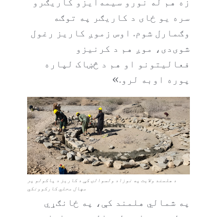
زه هم له نورو سیمه‌ایزو کاریګرو
سره یو ځای د کاریګر په توګه
وګمارل شوم. اوس زموږ کاریز رغول
شوی‌دی، موږ هم د کرنیزو
فعالیتونو او هم د څښاک لپاره
پوره اوبه لرو.»
د هلمند ولایت په نوزاد ولسوالۍ کې د کاریز د پاکولو پر
مهال محلي کارکوونکي
په شمالي هلمند کې، په ځانګړي