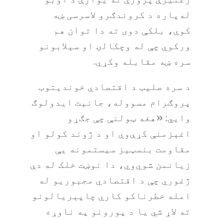
له‌پاره د کروندګرو لاسرسی ښه
کوي، بلکې دوی ته دا توان هم
ورکوي چې له وچکالۍ او سېلابونو
سره ښه مقابله وکړي.
د سره صلیب د اقتصادي خوندیتوب
پروګرام مسووله، جانېت ایدولوګ
وايي: «هغه ټولنې چې جګړو
اغېزمنې کړې‌وي او د ژوند کولو او
مقاومت بنسټیز سیستمونه یې
زیانمن شوي‌وي، دا نوښت خلک له دې
ژغوري چې د اقتصادي مجبوریو له
امله خطرناکو کاري چاپېریالونو
ته لاړ شي یا د پورونو په ناوړه