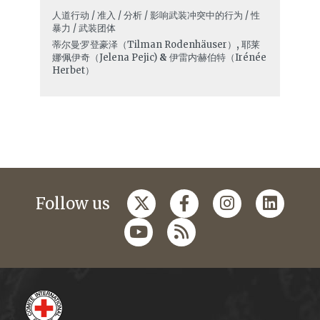
人道行动 / 准入 / 分析 / 影响武装冲突中的行为 / 性
暴力 / 武装团体
蒂尔曼·罗登豪泽（Tilman Rodenhäuser）
,
耶莱
娜·佩伊奇（Jelena Pejic)
&
伊雷内·赫伯特（Irénée
Herbet）
Follow us