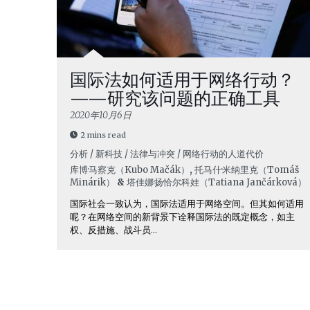
国际法如何适用于网络行动？
——研究该问题的正确工具
2020年10月6日
2 mins read
分析 / 新科技 / 法律与冲突 / 网络行动的人道代价
库博·马察克（Kubo Mačák）
,
托马什·米纳里克（Tomáš
Minárik）
&
塔佳娜·扬恰尔科娃（Tatiana Jančárková）
国际社会一致认为，国际法适用于网络空间。但其如何适用
呢？在网络空间的新背景下诠释国际法的既定概念，如主
权、反措施、战斗员...