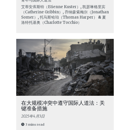
青年与国际人道法
艾蒂安·库斯特（Etienne Kuster）
,
凯瑟琳·格里宾
（Catherine Gribbin）
,
乔纳森·索梅尔（Jonathan
Somer）
,
托马斯·哈珀（Thomas Harper）
&
夏
洛特·托基奥（Charlotte Tocchio）
在大规模冲突中遵守国际人道法：关
键准备措施
2025年4月3日
3 mins read