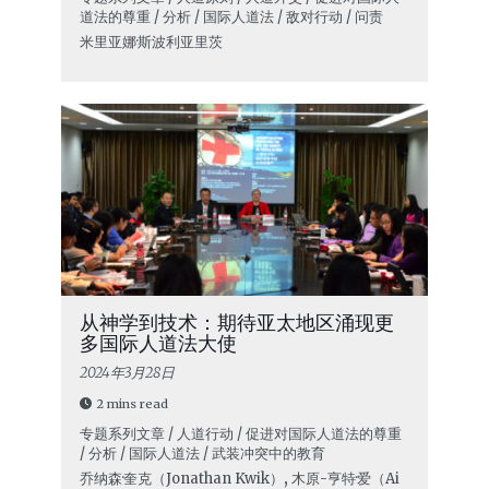
道法的尊重 / 分析 / 国际人道法 / 敌对行动 / 问责
米里亚娜·斯波利亚里茨
从神学到技术：期待亚太地区涌现更
多国际人道法大使
2024年3月28日
2 mins read
专题系列文章 / 人道行动 / 促进对国际人道法的尊重
/ 分析 / 国际人道法 / 武装冲突中的教育
乔纳森·奎克（Jonathan Kwik）
,
木原-亨特·爱（Ai