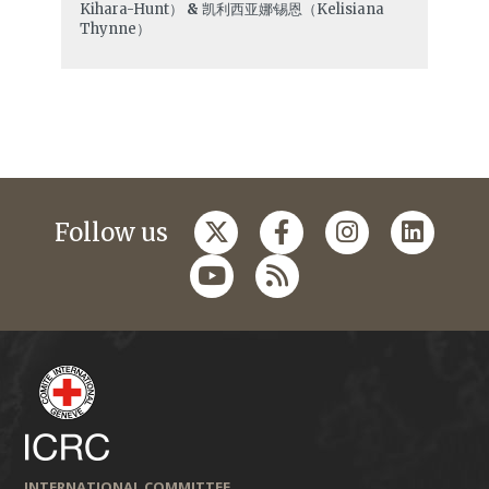
Kihara-Hunt）
&
凯利西亚娜·锡恩（Kelisiana
Thynne）
Follow us
INTERNATIONAL COMMITTEE