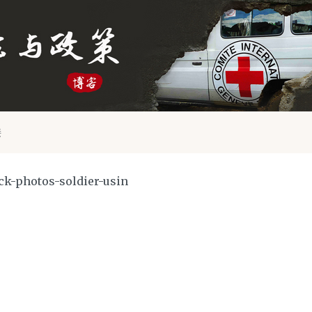
接
ck-photos-soldier-usin