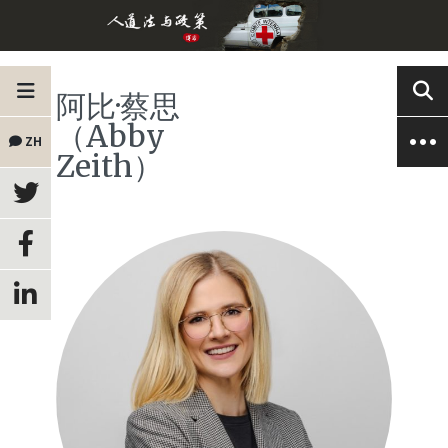
阿比·蔡思
（Abby
ZH
Zeith）