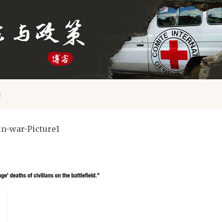
接
in-war-Picture1