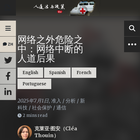
网络之外危险之
ZH
中：网络中断的
人道后果
English
Spanish
French
Portuguese
2025年7月1日
,
准入
/
分析
/
新
科技
/
社会保护
/
通信
2 mins read
克莱亚·图安（Cléa
Thouin）