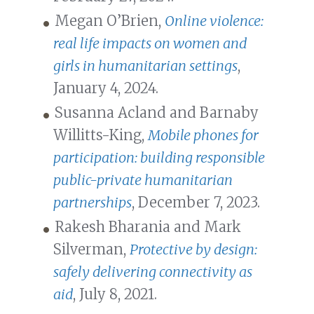
Megan O’Brien,
Online violence:
real life impacts on women and
girls in humanitarian settings
,
January 4, 2024.
Susanna Acland and Barnaby
Willitts-King,
Mobile phones for
participation: building responsible
public-private humanitarian
partnerships
, December 7, 2023.
Rakesh Bharania and Mark
Silverman,
Protective by design:
safely delivering connectivity as
aid
, July 8, 2021.