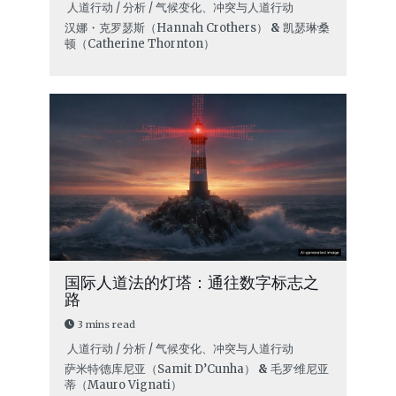
人道行动 / 分析 / 气候变化、冲突与人道行动
汉娜・克罗瑟斯（Hannah Crothers）
&
凯瑟琳·桑
顿（Catherine Thornton）
国际人道法的灯塔：通往数字标志之
路
3 mins read
人道行动 / 分析 / 气候变化、冲突与人道行动
萨米特·德库尼亚（Samit D’Cunha）
&
毛罗·维尼亚
蒂（Mauro Vignati）