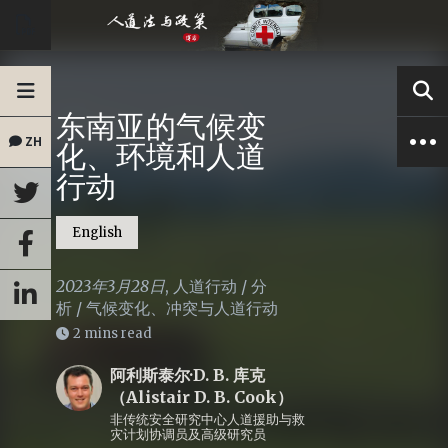
东南亚的气候变
ZH
化、环境和人道
行动
English
2023年3月28日
,
人道行动
/
分
析
/
气候变化、冲突与人道行动
2 mins read
阿利斯泰尔·D. B. 库克
（Alistair D. B. Cook）
非传统安全研究中心人道援助与救
灾计划协调员及高级研究员