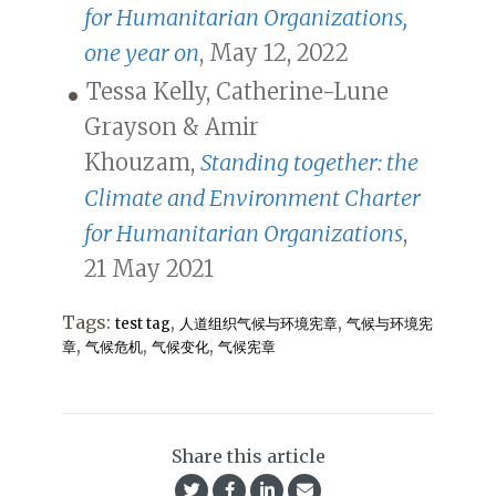
for Humanitarian Organizations,
one year on
, May 12, 2022
Tessa Kelly, Catherine-Lune
Grayson & Amir
Khouzam,
Standing together: the
Climate and Environment Charter
for Humanitarian Organizations
,
21 May 2021
Tags:
,
,
test tag
人道组织气候与环境宪章
气候与环境宪
,
,
,
章
气候危机
气候变化
气候宪章
Share this article