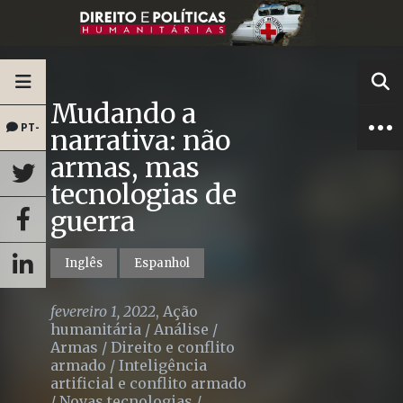
Mudando a
PT-
narrativa: não
armas, mas
BR
tecnologias de
guerra
Inglês
Espanhol
fevereiro 1, 2022
,
Ação
humanitária
/
Análise
/
Armas
/
Direito e conflito
armado
/
Inteligência
artificial e conflito armado
/
Novas tecnologias
/