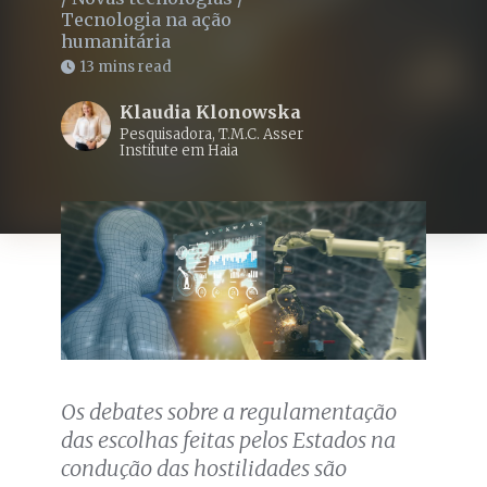
Tecnologia na ação
humanitária
13 mins read
Klaudia Klonowska
Pesquisadora, T.M.C. Asser
Institute em Haia
Os debates sobre a regulamentação
das escolhas feitas pelos Estados na
condução das hostilidades são