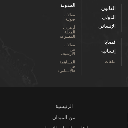
المدونة
القانون
مقالات
الدولي
صوتية
الإنساني
أرشيف
المجلة
المطبوعة
قضايا
مقالات
من
إنسانية
الأرشيف
ملفات
المساهمة
في
«الإنساني»
الرئيسية
من الميدان