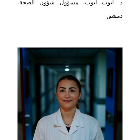
د. أيوب أيوب- مسؤول شؤون الصحة-
دمشق