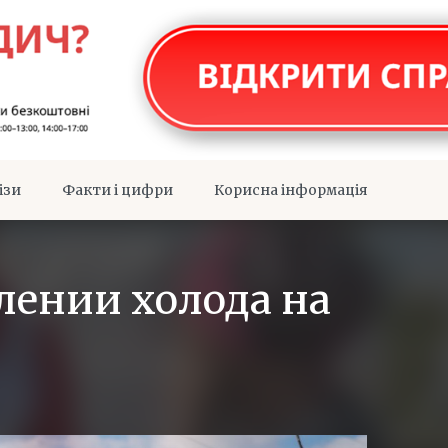
ізи
Факти і цифри
Корисна інформація
лении холода на