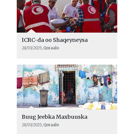
ICRC-da oo Shaqeyneysa
28/03/2025
, Qoraalo
Buug Jeebka Maxbuuska
28/03/2025
, Qoraalo