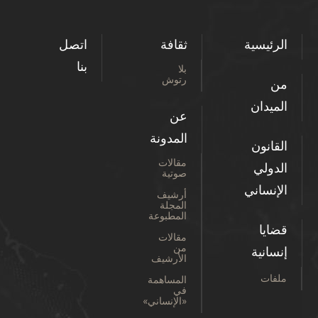
الرئيسية
ثقافة
اتصل
بنا
بلا
رتوش
من
الميدان
عن
المدونة
القانون
مقالات
الدولي
صوتية
الإنساني
أرشيف
المجلة
المطبوعة
قضايا
مقالات
من
إنسانية
الأرشيف
ملفات
المساهمة
في
«الإنساني»