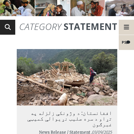
CATEGORY
STATEMENT
PS
افغانستان: د وژونکې زلزله په
تړاو د سره صلیب نړیوالې کمیټې
غبرګون
, News Release / Statement
03/09/2025