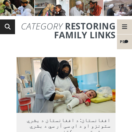
CATEGORY
RESTORING
FAMILY LINKS
PS
افغانستان: د افغانستان د بشري
ستونزو او د ای سی آر سي د بشري
مرستو تصویري کتنه