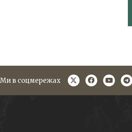
twitter
facebook
youtube
te
Ми в соцмережах