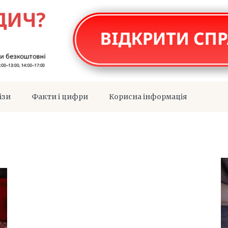
ізи
Факти і цифри
Корисна інформація