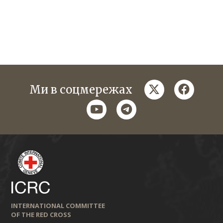
twitter
faceboo
Ми в соцмережах
youtube
telegram
INTERNATIONAL COMMITTEE
OF THE RED CROSS