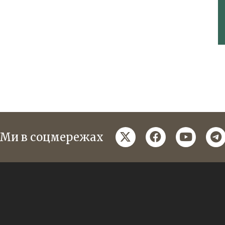
twitter
facebook
youtube
te
Ми в соцмережах