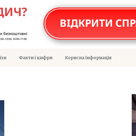
ізи
Факти і цифри
Корисна інформація