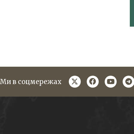
twitter
facebook
youtube
te
Ми в соцмережах