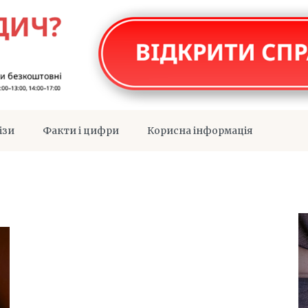
ізи
Факти і цифри
Корисна інформація