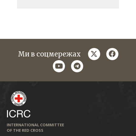
twitter
faceboo
Ми в соцмережах
youtube
telegram
INTERNATIONAL COMMITTEE
OF THE RED CROSS