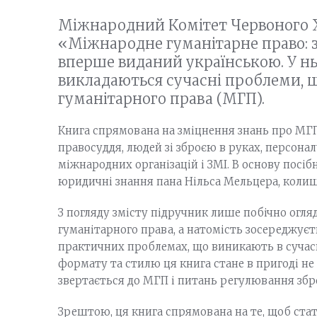
Міжнародний Комітет Червоного 
«Міжнародне гуманітарне право: з
вперше виданий українською. У н
викладаються сучасні проблеми, 
гуманітарного права (МГП).
Книга спрямована на зміцнення знань про МГП
правосуддя, людей зі зброєю в руках, персона
міжнародних організацій і ЗМІ. В основу посіб
юридичні знання пана Нільса Мельцера, коли
З погляду змісту підручник лише побічно огл
гуманітарного права, а натомість зосереджуєт
практичних проблемах, що виникають в сучас
формату та стилю ця книга стане в пригоді не
звертається до МГП і питань регулювання збр
Зрештою, ця книга спрямована на те, щоб ста