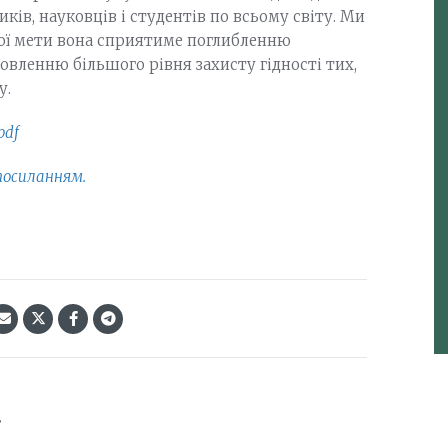
ків, науковців і студентів по всьому світу. Ми
ної мети вона сприятиме поглибленню
овленню більшого рівня захисту гідності тих,
у.
pdf
посиланням.
: