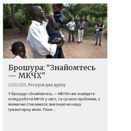
Брошура: “Знайомтесь
— МКЧХ”
13/10/2021
, Ресурси для друку
У брошурі «Знайомтесь — МКЧХ» ви знайдете
огляд роботи МКЧХ у світі, та сучасні проблеми, з
якими ми стикаємося, виконуючи нашу
гуманітарну місію. Поки ...