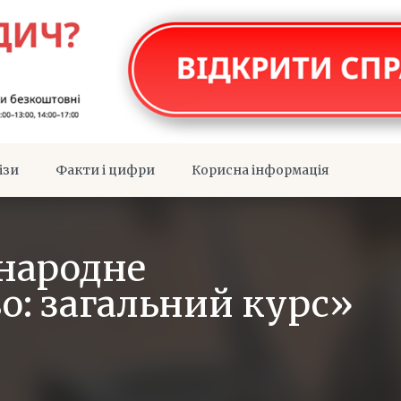
ізи
Факти і цифри
Корисна інформація
народне
о: загальний курс»