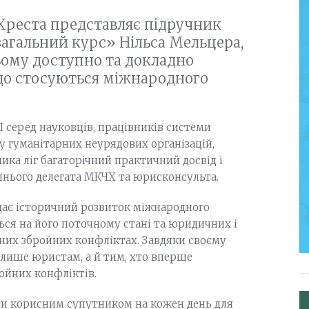
Хреста представляє підручник
агальний курс» Нільса Мельцера,
ьому доступно та докладно
що стосуються міжнародного
 серед науковців, працівників системи
лу гуманітарних неурядових організацій,
ника ліг багаторічний практичний досвід і
шнього делегата МКЧХ та юрисконсульта.
ядає історичний розвиток міжнародного
ься на його поточному стані та юридичних і
них збройних конфліктах. Завдяки своєму
 лише юристам, а й тим, хто вперше
ойних конфліктів.
ти корисним супутником на кожен день для