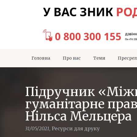
Головна
Про нас
Теми
Пресрел
Підручник «Між
гуманітарне прав
Нільса Мельцера
31/05/2021
,
Ресурси для друку