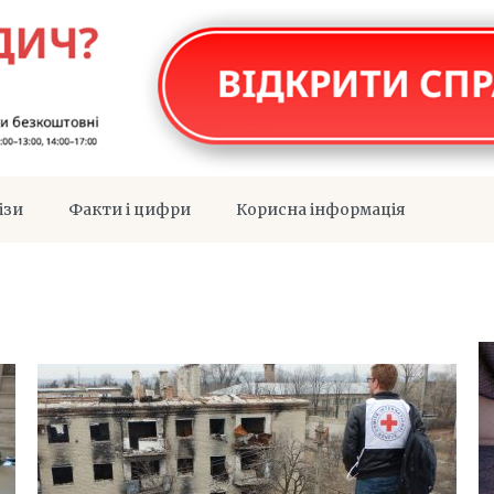
ізи
Факти і цифри
Корисна інформація