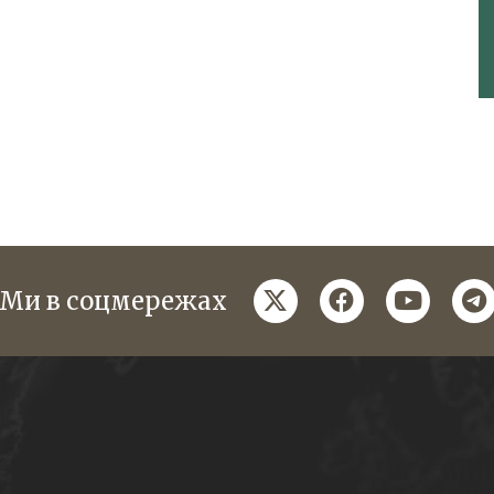
twitter
facebook
youtube
te
Ми в соцмережах