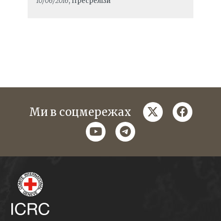
10/06/2016
, Пресрелізи
twitter
faceboo
Ми в соцмережах
youtube
telegram