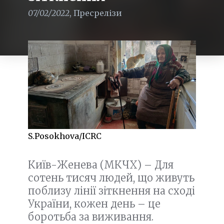
07/02/2022
,
Пресрелізи
S.Posokhova/ICRC
Київ-Женева (МКЧХ) – Для
сотень тисяч людей, що живуть
поблизу лінії зіткнення на сході
України, кожен день – це
боротьба за виживання.