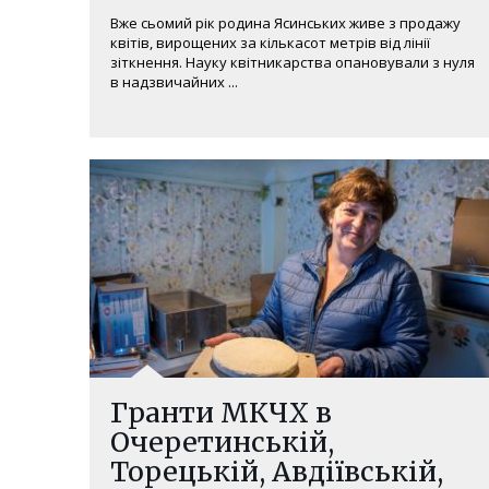
Вже сьомий рік родина Ясинських живе з продажу
квітів, вирощених за кількасот метрів від лінії
зіткнення. Науку квітникарства опановували з нуля
в надзвичайних ...
Гранти МКЧХ в
Очеретинській,
Торецькій, Авдіївській,