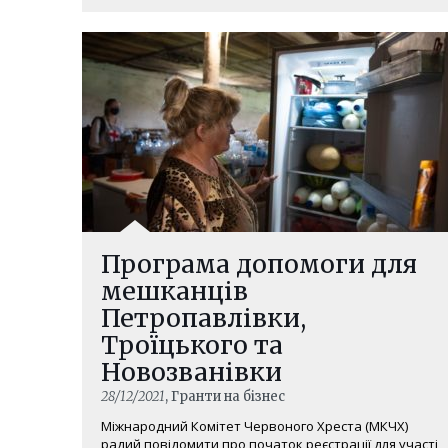
Програма допомоги для
мешканців
Петропавлівки,
Троїцького та
Новозванівки
28/12/2021
, Гранти на бізнес
Міжнародний Комітет Червоного Хреста (МКЧХ)
радий повідомити про початок реєстрації для участі