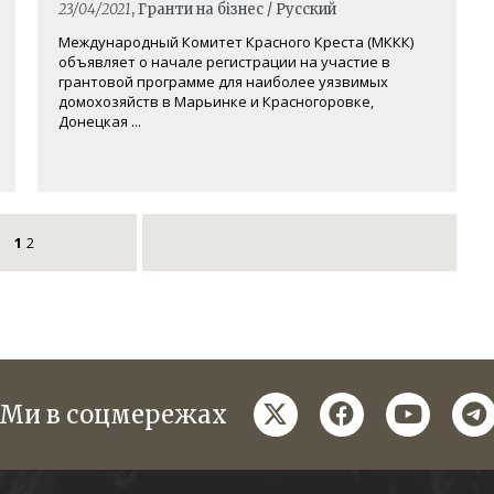
23/04/2021
, Гранти на бізнес / Русский
Международный Комитет Красного Креста (МККК)
объявляет о начале регистрации на участие в
грантовой программе для наиболее уязвимых
домохозяйств в Марьинке и Красногоровке,
Донецкая ...
1
2
twitter
facebook
youtube
te
Ми в соцмережах