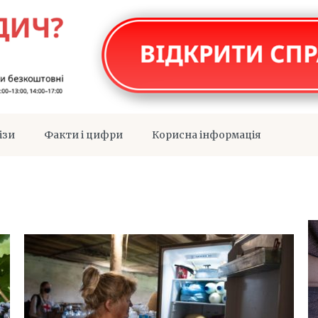
ізи
Факти і цифри
Корисна інформація